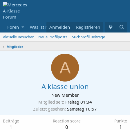
Foren
Was ist neu
Anmelden
Mitglieder
Registrieren
Aktuelle Besucher
Neue Profilposts
Suchprofil Beiträge
Mitglieder
A
A klasse union
New Member
Mitglied seit
Freitag 01:34
Zuletzt gesehen
Samstag 10:57
Beiträge
Reaction score
Punkte
1
0
1