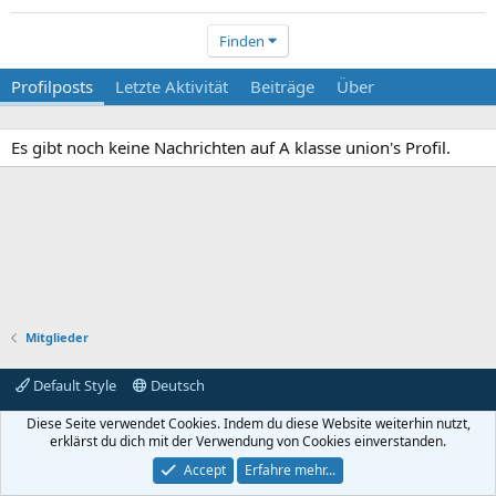
Finden
Profilposts
Letzte Aktivität
Beiträge
Über
Es gibt noch keine Nachrichten auf A klasse union's Profil.
Mitglieder
Default Style
Deutsch
Kontakt aufnehmen
Impressum
Bedingungen und Regeln
Diese Seite verwendet Cookies. Indem du diese Website weiterhin nutzt,
Datenschutzerklärung
Hilfe
R
erklärst du dich mit der Verwendung von Cookies einverstanden.
S
S
Accept
Erfahre mehr...
Forum software by XenForo™
© 2010-2019 XenForo Ltd.